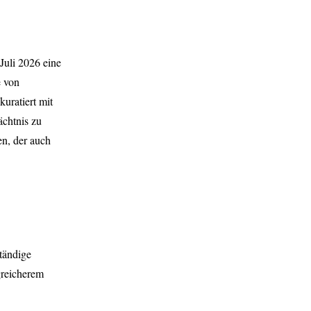
Juli 2026 eine
e von
uratiert mit
ächtnis zu
n, der auch
ständige
greicherem