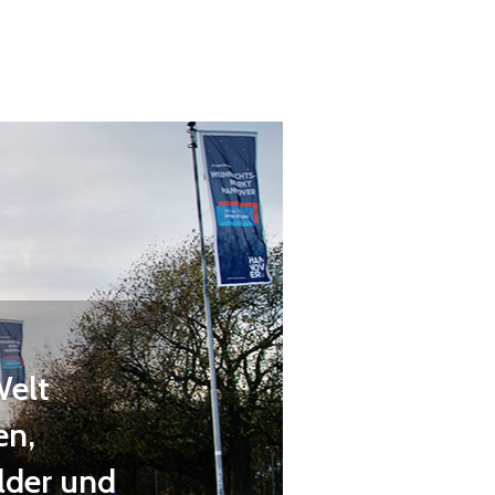
Welt
en,
ilder und