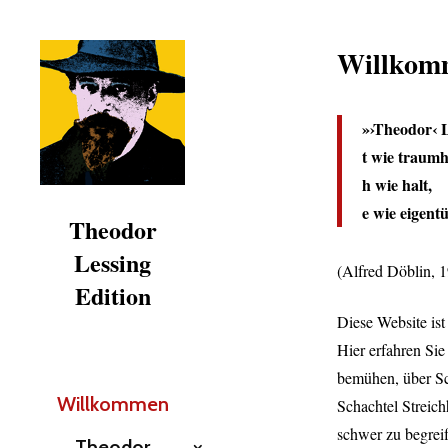
Willkomm
»›Theodor‹ L
t wie traumh
h wie halt,
e wie eigent
Theodor
Lessing
(Alfred Döblin, 
Edition
Diese Website is
Hier erfahren Sie
bemühen, über Sch
Willkommen
Schachtel Streich
schwer zu begrei
Theodor