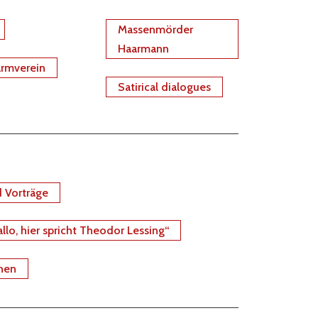
Massenmörder
Haarmann
ärmverein
Satirical dialogues
 Vorträge
llo, hier spricht Theodor Lessing“
nen