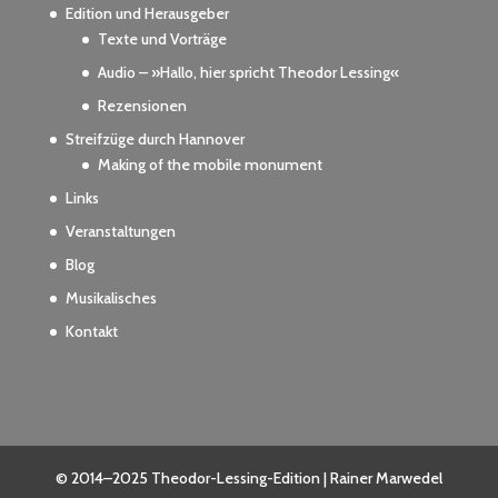
Edition und Herausgeber
Texte und Vorträge
Audio – »Hallo, hier spricht Theodor Lessing«
Rezensionen
Streifzüge durch Hannover
Making of the mobile monument
Links
Veranstaltungen
Blog
Musikalisches
Kontakt
© 2014–2025 Theodor-Lessing-Edition | Rainer Marwedel