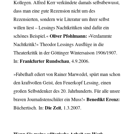
Kollegen. Alfred Kerr verkündete damals selbstbewusst,
dass man eine gute Rezension nicht um des
Rezensierten, sondern wie Literatur um ihrer selbst
willen liest – Lessings Nachtkritiken sind dafür ein
Oliver Pfohlmann:
schönes Beispiel.«
»Verdammte
Nachtkritik!« Theodor Lessings Ausflüge in die
Theaterkritik in der Göttinger Wintersaison 1906/1907.
Frankfurter Rundschau
In:
, 4.9.2006.
»Fabelhaft ediert von Rainer Marwedel, spürt man schon
den kraftvollen Geist, den Feuerkopf Lessing, einen
großen Selbstdenker des 20. Jahrhunderts. Für alle unsre
Benedikt Erenz:
braven Journalistenschüler ein Muss!«
Die Zeit
Büchertisch. In:
, 1.3.2007.
Wenn Sie meine editorische Arbeit am Werk