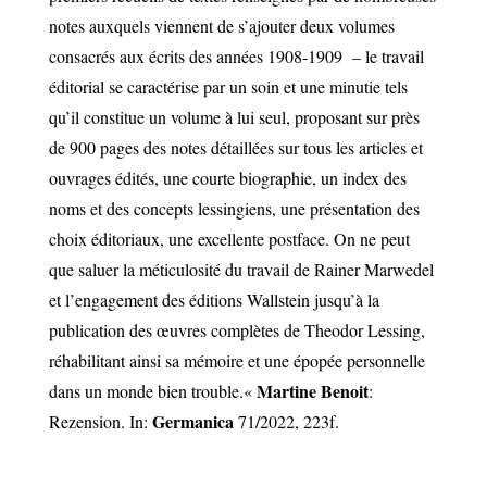
notes
auxquels viennent de s’ajouter deux volumes
consacrés aux écrits des années 1908-1909
– le travail
éditorial se caractérise par un soin et une minutie tels
qu’il constitue un volume à lui seul, proposant sur près
de 900 pages des notes détaillées sur tous les articles et
ouvrages édités, une courte biographie, un index des
noms et des concepts lessingiens, une présentation des
choix éditoriaux, une excellente postface. On ne peut
que saluer la méticulosité du travail de Rainer Marwedel
et l’engagement des éditions Wallstein jusqu’à la
publication des œuvres complètes de Theodor Lessing,
réhabilitant ainsi sa mémoire et une épopée personnelle
Martine Benoit
dans un monde bien trouble.
«
:
Germanica
Rezension. In:
71/2022, 223f.