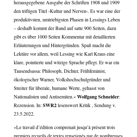
herausgegebene Ausgabe der Schriften 1908 und 1909
den triftigen Titel ›Kultur und Nerven‹. Es war eine der
produktivsten, umtriebigsten Phasen in Lessings Leben
– deshalb kommt der Band auf satte 900 Seiten, dazu
gibt es über 1000 Seiten Kommentar mit detaillierten
Erläuterungen und Hintergründen. Spaß macht die
Lektüre vor allem, weil Lessing wie Karl Kraus eine
klare, pointierte und witzige Sprache pflegt. Er war ein
Tausendsassa: Philosoph, Dichter, Frühfeminist,
ökologischer Warner, Volkshochschulgründer und
Streiter für liberale, humane Werte, gehasst von
Wolfgang Schneider
Nationalisten und Antisemiten.«
:
SWR2
Rezension. In:
lesenswert Kritik , Sendung v.
23.5.2022.
»Le travail d’édition comprenait jusqu’à présent trois
premiers recueils de textes renseignés par de nombreuses