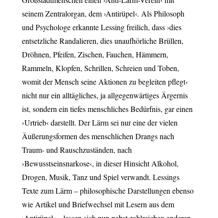
seinem Zentralorgan, dem ›Antirüpel‹.
Als Philosoph
und Psychologe erkannte Lessing freilich, dass ›dies
entsetzliche Randalieren, dies unaufhörliche Brüllen,
Dröhnen, Pfeifen, Zischen, Fauchen, Hämmern,
Rammeln, Klopfen, Schrillen, Schreien und Toben,
womit der Mensch seine Aktionen zu begleiten pflegt‹
nicht nur ein alltägliches, ja allgegenwärtiges Ärgernis
ist, sondern ein tiefes menschliches Bedürfnis, gar einen
›Urtrieb‹ darstellt. Der Lärm sei nur eine der vielen
Äußerungsformen des menschlichen Drangs nach
Traum- und Rauschzuständen, nach
›Bewusstseinsnarkose‹, in dieser Hinsicht Alkohol,
Drogen, Musik, Tanz und Spiel verwandt.
Lessings
Texte zum Lärm – philosophische Darstellungen ebenso
wie Artikel und Briefwechsel mit Lesern aus dem
›Antirüpel‹ – lassen sich nun nebst zahlreichen anderen