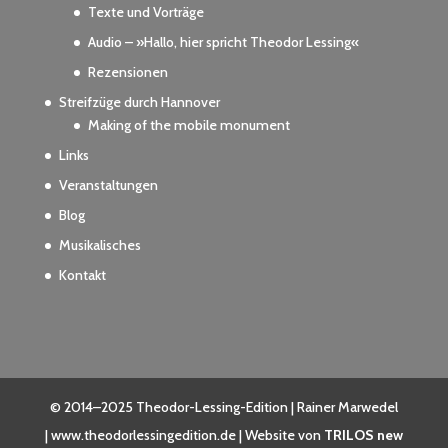
Texte und Vorträge
Audio – »Hallo, hier spricht Theodor Lessing«
Rezensionen
Streifzüge durch Hannover
Making of the mobile monument
Links
Veranstaltungen
Blog
Musikalisches
Kontakt
© 2014–2025 Theodor-Lessing-Edition | Rainer Marwedel
| www.theodorlessingedition.de | Website von
TRILOS new