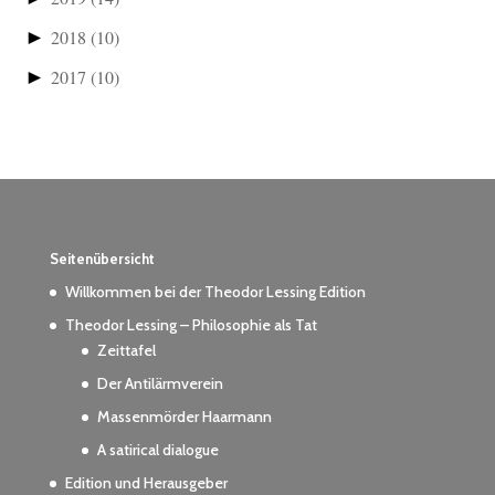
►
2018
(10)
►
2017
(10)
Seitenübersicht
Willkommen bei der Theodor Lessing Edition
Theodor Lessing – Philosophie als Tat
Zeittafel
Der Antilärmverein
Massenmörder Haarmann
A satirical dialogue
Edition und Herausgeber