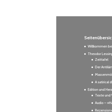
Seitenübersic
Willkommen bei
Theodor Lessing
Zeittafel
Der Antilä
Massenmör
A satirical 
Edition und Her
Texte und 
Audio – »Ha
Rezension