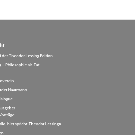
ht
 der Theodor Lessing Edition
 – Philosophie als Tat
rmverein
der Haarmann
dialogue
ausgeber
Vorträge
llo, hier spricht Theodor Lessing«
en