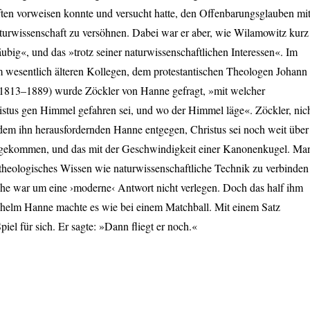
ten vorweisen konnte und versucht hatte, den Offenbarungsglauben mi
urwissenschaft zu versöhnen. Dabei war er aber, wie Wilamowitz kurz
äubig«, und das »trotz seiner naturwissenschaftlichen Interessen«. Im
 wesentlich älteren Kollegen, dem protestantischen Theologen Johann
1813–1889) wurde Zöckler von Hanne gefragt, »mit welcher
istus gen Himmel gefahren sei, und wo der Himmel läge«. Zöckler, nic
 dem ihn herausfordernden Hanne entgegen, Christus sei noch weit über
sgekommen, und das mit der Geschwindigkeit einer Kanonenkugel. Ma
 theologisches Wissen wie naturwissenschaftliche Technik zu verbinden
che war um eine ›moderne‹ Antwort nicht verlegen. Doch das half ihm
lhelm Hanne machte es wie bei einem Matchball. Mit einem Satz
piel für sich. Er sagte: »Dann fliegt er noch.«