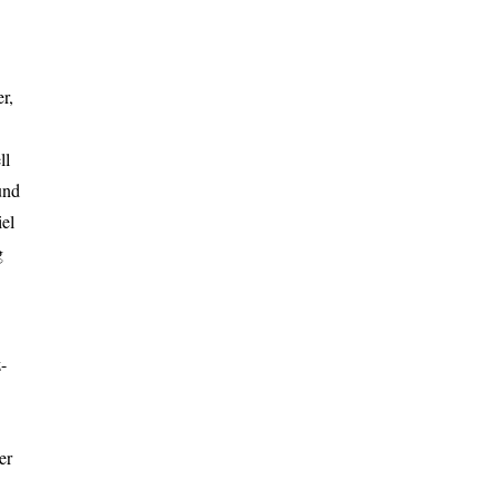
r,
ll
und
iel
g
-
er