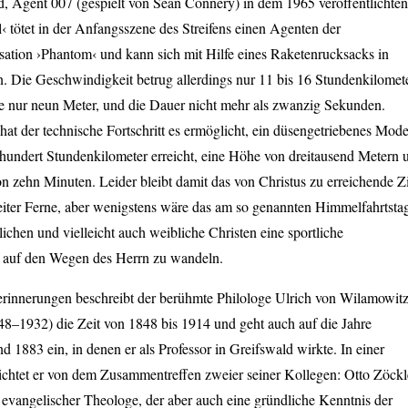
, Agent 007 (gespielt von Sean Connery) in dem 1965 veröffentlichten
‹ tötet in der Anfangsszene des Streifens einen Agenten der
sation ›Phantom‹ und kann sich mit Hilfe eines Raketenrucksacks in
n. Die Geschwindigkeit betrug allerdings nur 11 bis 16 Stundenkilomete
he nur neun Meter, und die Dauer nicht mehr als zwanzig Sekunden.
 hat der technische Fortschritt es ermöglicht, ein düsengetriebenes Mode
 hundert Stundenkilometer erreicht, eine Höhe von dreitausend Metern 
n zehn Minuten. Leider bleibt damit das von Christus zu erreichende Z
iter Ferne, aber wenigstens wäre das am so genannten Himmelfahrtsta
chen und vielleicht auch weibliche Christen eine sportliche
 auf den Wegen des Herrn zu wandeln.
erinnerungen beschreibt der berühmte Philologe Ulrich von Wilamowitz
48–1932) die Zeit von 1848 bis 1914 und geht auch auf die Jahre
 1883 ein, in denen er als Professor in Greifswald wirkte. In einer
ichtet er von dem Zusammentreffen zweier seiner Kollegen: Otto Zöckl
evangelischer Theologe, der aber auch eine gründliche Kenntnis der