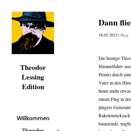
Dann flie
18.05.2023
|
Blog
Die heutige Theol
Theodor
Himmelfahrt‹ noc
Herrn) durch ein
Lessing
Vater in den Himm
Edition
heute mehr etwas 
einem Flug in de
jüngere Generati
Raketenrucksack 
Willkommen
basierende, tragb
Theodor