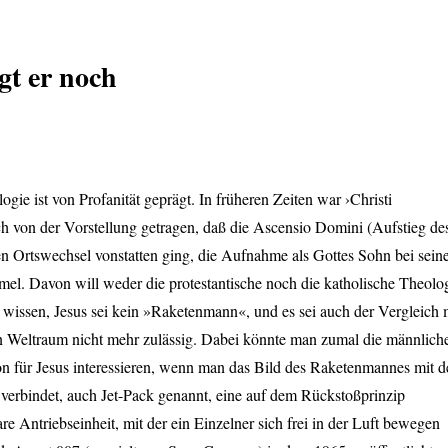
gt er noch
ogie ist von Profanität geprägt. In früheren Zeiten war ›Christi
h von der Vorstellung getragen, daß die Ascensio Domini (Aufstieg de
en Ortswechsel vonstatten ging, die Aufnahme als Gottes Sohn bei sei
el. Davon will weder die protestantische noch die katholische Theolo
wissen, Jesus sei kein »Raketenmann«, und es sei auch der Vergleich 
n Weltraum nicht mehr zulässig. Dabei könnte man zumal die männlich
on für Jesus interessieren, wenn man das Bild des Raketenmannes mit 
verbindet, auch Jet-Pack genannt, eine auf dem Rückstoßprinzip
are Antriebseinheit, mit der ein Einzelner sich frei in der Luft bewegen