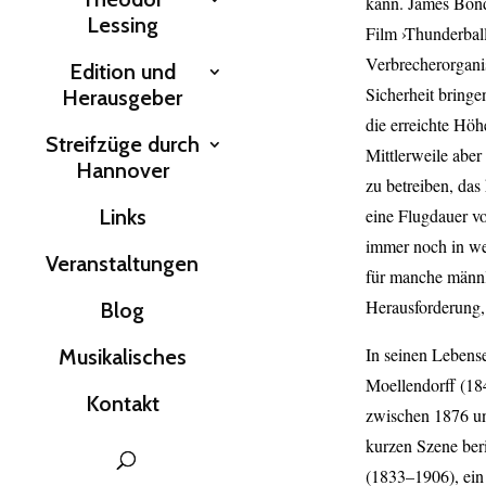
kann. James Bond
Lessing
Film ›Thunderball
Verbrecherorgani
Edition und
Sicherheit bringe
Herausgeber
die erreichte Hö
Streifzüge durch
Mittlerweile aber
Hannover
zu betreiben, das
Links
eine Flugdauer vo
immer noch in we
Veranstaltungen
für manche männli
Herausforderung,
Blog
In seinen Lebens
Musikalisches
Moellendorff (18
Kontakt
zwischen 1876 und
kurzen Szene ber
(1833–1906), ein 