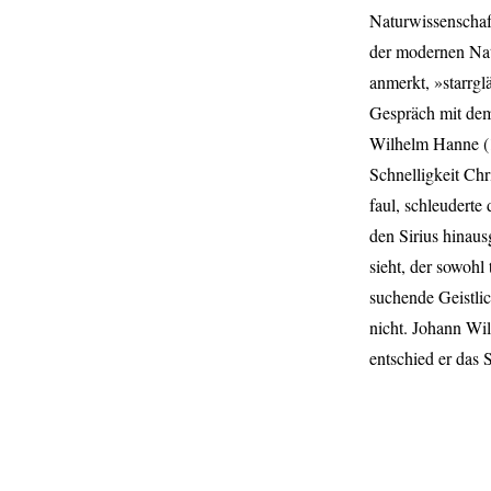
Naturwissenschaf
der modernen Nat
anmerkt, »starrgl
Gespräch mit dem
Wilhelm Hanne (
Schnelligkeit Chr
faul, schleuderte
den Sirius hinau
sieht, der sowohl
suchende Geistli
nicht. Johann Wi
entschied er das S