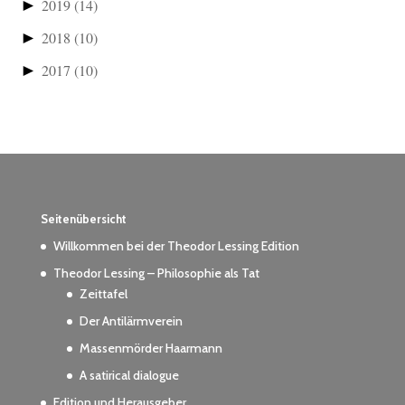
►
2019
(14)
►
2018
(10)
►
2017
(10)
Seitenübersicht
Willkommen bei der Theodor Lessing Edition
Theodor Lessing – Philosophie als Tat
Zeittafel
Der Antilärmverein
Massenmörder Haarmann
A satirical dialogue
Edition und Herausgeber