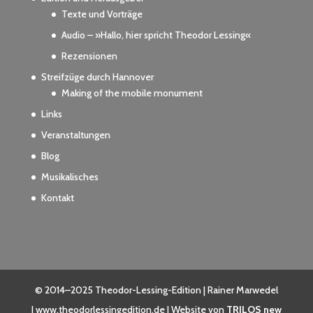
Texte und Vorträge
Audio – »Hallo, hier spricht Theodor Lessing«
Rezensionen
Streifzüge durch Hannover
Making of the mobile monument
Links
Veranstaltungen
Blog
Musikalisches
Kontakt
© 2014–2025 Theodor-Lessing-Edition | Rainer Marwedel
| www.theodorlessingedition.de | Website von
TRILOS new