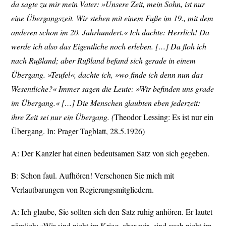
da sagte zu mir mein Vater: »Unsere Zeit, mein Sohn, ist nur
eine Übergangszeit. Wir stehen mit einem Fuße im 19., mit dem
anderen schon im 20. Jahrhundert.« Ich dachte: Herrlich! Da
werde ich also das Eigentliche noch erleben. […] Da floh ich
nach Rußland; aber Rußland befand sich gerade in einem
Übergang. »Teufel«, dachte ich, »wo finde ich denn nun das
Wesentliche?« Immer sagen die Leute: »Wir befinden uns grade
im Übergang.« […] Die Menschen glaubten eben jederzeit:
ihre
Zeit sei nur ein Übergang. (
Theodor Lessing: Es ist nur ein
Übergang. In: Prager Tagblatt, 28.5.1926)
A: Der Kanzler hat einen bedeutsamen Satz von sich gegeben.
B: Schon faul. Aufhören! Verschonen Sie mich mit
Verlautbarungen von Regierungsmitgliedern.
A: Ich glaube, Sie sollten sich den Satz ruhig anhören. Er lautet
nämlich: »Wir sind nicht im Krieg, aber wir
sind auch nicht im