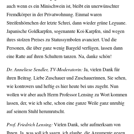
auch wenn es ein Minischwein ist, bleibt ein unerwünschter
Fremdkörper in der Privatwohnung. Einmal waren
Streifenhörnchen der letzte Schrei, dann wieder grüne Leguane.
Japanische Goldkarpfen, sogenannte Koi-Karpfen, sind wegen
ihres stolzen Preises zu Statussymbolen avanciert. Und die
Personen, die über ganz wenig Bargeld verfügen, lassen dann
eine Ratte auf ihren Schultern tanzen. Na, danke schön!
Dr. Anneliese Sendler, TV-Moderatorin:
Ja, vielen Dank für
ihren Beitrag. Liebe Zuschauer und Zuschauerinnen, Sie sehen,
wie kontrovers und heftig es hier heute bei uns zugeht. Nun
wollen wir aber auch Herrn Professor Lensing zu Wort kommen
lassen, der, wie ich sehe, schon eine ganze Weile ganz unruhig
auf seinem Stuhl herumrutscht.
Prof. Friedrich Lensing:
Vielen Dank, sehr aufmerksam von
Ihnen. Ja, was soll ich sagen, ich glaube, die Argumente gegen