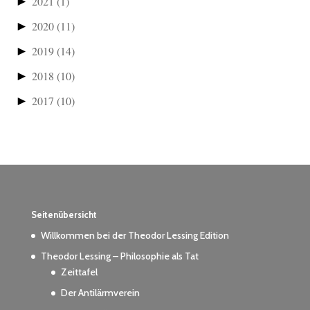
►
2021
(1)
►
2020
(11)
►
2019
(14)
►
2018
(10)
►
2017
(10)
Seitenübersicht
Willkommen bei der Theodor Lessing Edition
Theodor Lessing – Philosophie als Tat
Zeittafel
Der Antilärmverein