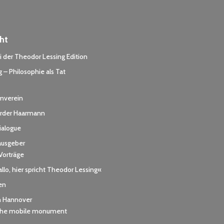
ht
 der Theodor Lessing Edition
 – Philosophie als Tat
rmverein
der Haarmann
dialogue
ausgeber
Vorträge
llo, hier spricht Theodor Lessing«
en
h Hannover
 the mobile monument