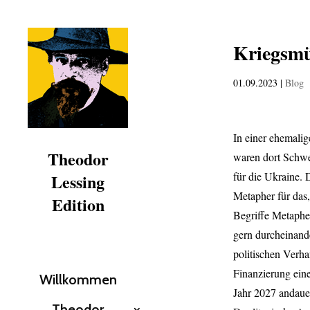
Kriegsmü
01.09.2023
|
Blog
In einer ehemalig
Theodor
waren dort Schwer
für die Ukraine. 
Lessing
Metapher für das,
Edition
Begriffe Metaphe
gern durcheinand
politischen Verh
Finanzierung eine
Willkommen
Jahr 2027 andauer
Theodor