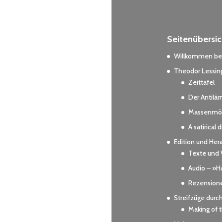
Seitenübersic
Willkommen bei
Theodor Lessing
Zeittafel
Der Antilä
Massenmör
A satirical 
Edition und Her
Texte und 
Audio – »Ha
Rezension
Streifzüge durc
Making of