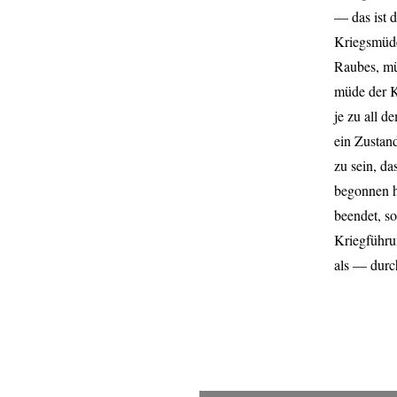
— das ist d
Kriegsmüde
Raubes, mü
müde der K
je zu all 
ein Zustan
zu sein, d
begonnen h
beendet, so
Kriegführu
als — durc