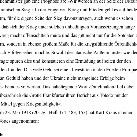
ußenminister gab eine Prognose ab: »Wir werden an der Seite der Ukrai
rainischen Sieg.« In der Frage von Krieg und Frieden geht es auf beid
um, für die eigene Seite den Sieg davonzutragen, auch wenn es schon
 daß sich der Krieg unter solchen unbedingten Voraussetzungen lange
rieg macht offensichtlich müde und das gilt nicht nur für die Soldaten 
rn, sondern in ebenso großem Maße für die kriegsführende Öffentlichke
auch Erfolge sehen möchte. Sowohl der litauische Außenminister wie de
gte spüren dies und konstatieren eine Ermüdung auf seiten der den
den Länder. Das viele Geld sei eine »Investition in den Frieden Europa
n Geduld haben und der Ukraine nicht mangelnde Erfolge beim
s Feindes vorwerfen. Das naheliegende Wort ›Durchhalten‹ fiel dabei
 überschrieb die Große Frankfurter ihren Bericht aus Toledo mit der
 Mittel gegen Kriegsmüdigkeit«.
om 23. Mai 1918 (20. Jg., Heft 474–483, 153) hat Karl Kraus in einer
 Wortes angenommen:
de