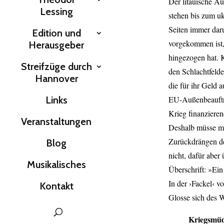
Der litauische A
Lessing
stehen bis zum uk
Seiten immer dar
Edition und
vorgekommen ist,
Herausgeber
hingezogen hat. K
Streifzüge durch
den Schlachtfelde
Hannover
die für ihr Geld 
Links
EU-Außenbeauftra
Krieg finanzieren
Veranstaltungen
Deshalb müsse ma
Zurückdrängen de
Blog
nicht, dafür aber
Musikalisches
Überschrift: »Ein
In der ›Fackel‹ v
Kontakt
Glosse sich des
Kriegsmü