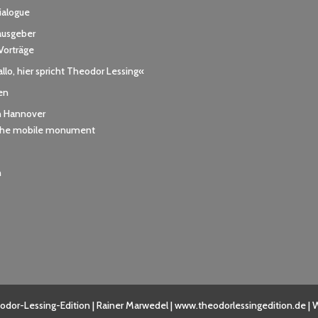
dialogue
ausgeber
Vorträge
llo, hier spricht Theodor Lessing«
en
h Hannover
 the mobile monument
n
or-Lessing-Edition | Rainer Marwedel | www.theodorlessingedition.de |