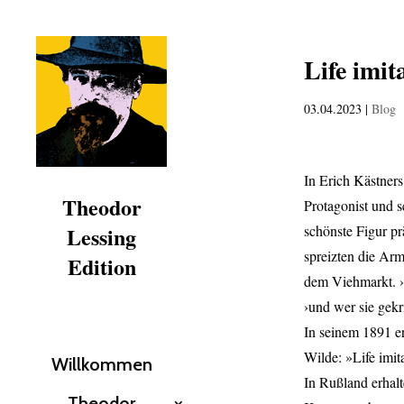
Life imit
03.04.2023
|
Blog
In Erich Kästners
Theodor
Protagonist und 
Lessing
schönste Figur p
spreizten die Arm
Edition
dem Viehmarkt. ›D
›und wer sie gekr
In seinem 1891 e
Wilde: »Life imita
Willkommen
In Rußland erhal
Theodor