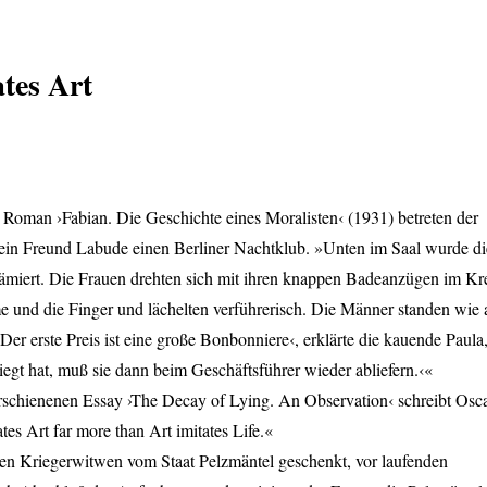
ates Art
 Roman ›Fabian. Die Geschichte eines Moralisten‹ (1931) betreten der
sein Freund Labude einen Berliner Nachtklub. »Unten im Saal wurde di
rämiert. Die Frauen drehten sich mit ihren knappen Badeanzügen im Kre
e und die Finger und lächelten verführerisch. Die Männer standen wie 
er erste Preis ist eine große Bonbonniere‹, erklärte die kauende Paula
iegt hat, muß sie dann beim Geschäftsführer wieder abliefern.‹«
rschienenen Essay ›The Decay of Lying. An Observation‹ schreibt Osc
tes Art far more than Art imitates Life.«
ten Kriegerwitwen vom Staat Pelzmäntel geschenkt, vor laufenden