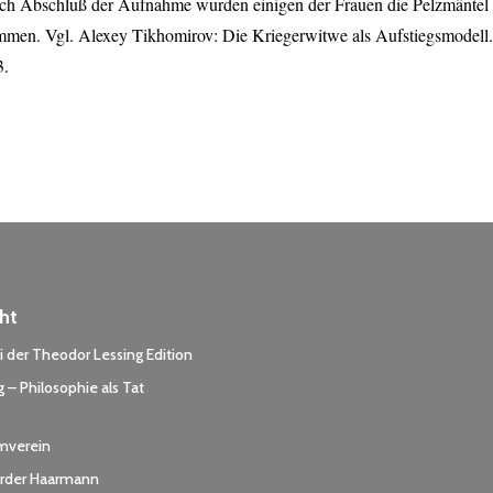
ch Abschluß der Aufnahme wurden einigen der Frauen die Pelzmäntel
en. Vgl. Alexey Tikhomirov: Die Kriegerwitwe als Aufstiegsmodell.
3.
ht
 der Theodor Lessing Edition
 – Philosophie als Tat
rmverein
der Haarmann