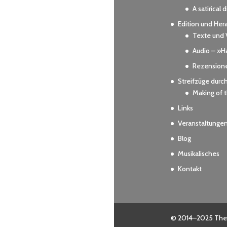
A satirical 
Edition und Her
Texte und 
Audio – »Ha
Rezension
Streifzüge durc
Making of
Links
Veranstaltunge
Blog
Musikalisches
Kontakt
© 2014–2025 Theod