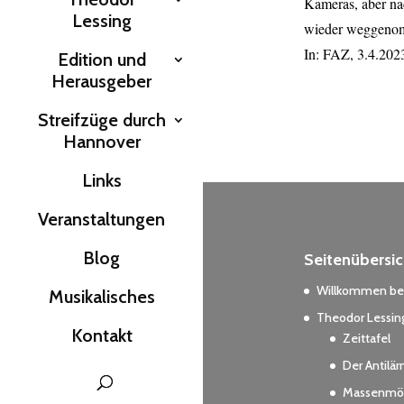
Kameras, aber na
Lessing
wieder weggenomm
In: FAZ, 3.4.202
Edition und
Herausgeber
Streifzüge durch
Hannover
Links
Veranstaltungen
Blog
Seitenübersic
Willkommen bei
Musikalisches
Theodor Lessing
Kontakt
Zeittafel
Der Antilä
Massenmör