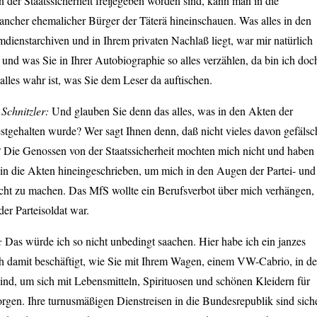
n der Staatssicherheit freijegeben worden sind, kann man in die
ancher ehemalicher Bürger der Täterä hineinschauen. Was alles in den
dienstarchiven und in Ihrem privaten Nachlaß liegt, war mir natürlich
 und was Sie in Ihrer Autobiographie so alles verzählen, da bin ich doc
 alles wahr ist, was Sie dem Leser da auftischen.
Schnitzler:
Und glauben Sie denn das alles, was in den Akten der
festgehalten wurde? Wer sagt Ihnen denn, daß nicht vieles davon gefälsc
 Die Genossen von der Staatssicherheit mochten mich nicht und haben
in die Akten hineingeschrieben, um mich in den Augen der Partei- und
echt zu machen. Das MfS wollte ein Berufsverbot über mich verhängen,
der Parteisoldat war.
h:
Das würde ich so nicht unbedingt saachen. Hier habe ich ein janzes
ch damit beschäftigt, wie Sie mit Ihrem Wagen, einem VW-Cabrio, in d
ind, um sich mit Lebensmitteln, Spirituosen und schönen Kleidern für
orgen. Ihre turnusmäßigen Dienstreisen in die Bundesrepublik sind sich