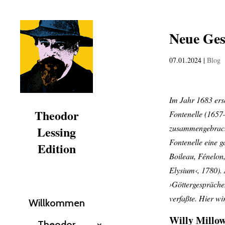
Neue Ges
07.01.2024
|
Blog
Im Jahr 1683 ers
Theodor
Fontenelle (1657
zusammengebracht
Lessing
Fontenelle eine g
Edition
Boileau, Fénelon
Elysium‹, 1780).
›Göttergespräche
verfaßte. Hier wir
Willkommen
Willy Millow
Theodor