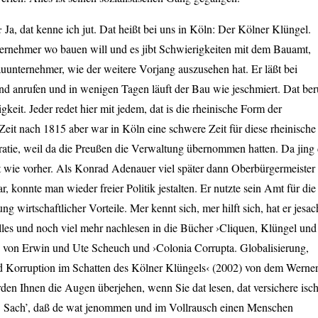
h:
Ja, dat kenne ich jut. Dat heißt bei uns in Köln: Der Kölner Klüngel.
rnehmer wo bauen will und es jibt Schwierigkeiten mit dem Bauamt,
uunternehmer, wie der weitere Vorjang auszusehen hat. Er läßt bei
nd anrufen und in wenigen Tagen läuft der Bau wie jeschmiert. Dat ber
tigkeit. Jeder redet hier mit jedem, dat is die rheinische Form der
eit nach 1815 aber war in Köln eine schwere Zeit für diese rheinische
tie, weil da die Preußen die Verwaltung übernommen hatten. Da jing 
tt wie vorher. Als Konrad Adenauer viel später dann Oberbürgermeister
r, konnte man wieder freier Politik jestalten. Er nutzte sein Amt für die
g wirtschaftlicher Vorteile. Mer kennt sich, mer hilft sich, hat er jesac
lles und noch viel mehr nachlesen in die Bücher ›Cliquen, Klüngel und
) von Erwin und Ute Scheuch und ›Colonia Corrupta. Globalisierung,
nd Korruption im Schatten des Kölner Klüngels‹ (2002) von dem Werne
en Ihnen die Augen überjehen, wenn Sie dat lesen, dat versichere isc
! Sach’, daß de wat jenommen und im Vollrausch einen Menschen