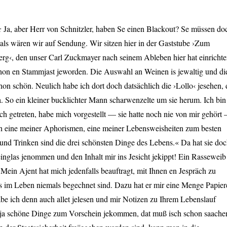
h:
Ja, aber Herr von Schnitzler, haben Se einen Blackout? Se müssen do
n, als wären wir auf Sendung. Wir sitzen hier in der Gaststube ›Zum
erg‹, den unser Carl Zuckmayer nach seinem Ableben hier hat einricht
schon en Stammjast jeworden. Die Auswahl an Weinen is jewaltig und di
on schön. Neulich habe ich dort doch datsächlich die ›Lollo‹ jesehen, 
. So ein kleiner bucklichter Mann scharwenzelte um sie herum. Ich bin
ch getreten, habe mich vorgestellt — sie hatte noch nie von mir gehört
h eine meiner Aphorismen, eine meiner Lebensweisheiten zum besten
und Trinken sind die drei schönsten Dinge des Lebens.« Da hat sie do
einglas jenommen und den Inhalt mir ins Jesicht jekippt! Ein Rasseweib
ein Ajent hat mich jedenfalls beauftragt, mit Ihnen en Jespräch zu
ns im Leben niemals begechnet sind. Dazu hat er mir eine Menge Papier
abe ich denn auch allet jelesen und mir Notizen zu Ihrem Lebenslauf
 ja schöne Dinge zum Vorschein jekommen, dat muß isch schon saache