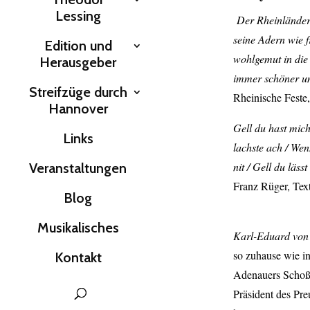
Lessing
Der Rheinländer 
seine Adern wie 
Edition und
wohlgemut in die
Herausgeber
immer schöner un
Streifzüge durch
Rheinische Feste
Hannover
Gell du hast mich 
Links
lachste ach / Wenn
nit / Gell du läss
Veranstaltungen
Franz Rüger, Tex
Blog
Musikalisches
Karl-Eduard von 
so zuhause wie in
Kontakt
Adenauers Schoß 
Präsident des Preu