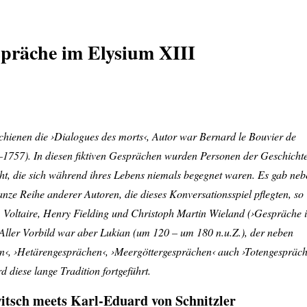
präche im Elysium XIII
chienen die ›Dialogues des morts‹, Autor war Bernard le Bouvier de
–1757). In diesen fiktiven Gesprächen wurden Personen der Geschicht
, die sich während ihres Lebens niemals begegnet waren. Es gab neb
anze Reihe anderer Autoren, die dieses Konversationsspiel pflegten, so
, Voltaire, Henry Fielding und Christoph Martin Wieland (›Gespräche 
 Aller Vorbild war aber Lukian (um 120 – um 180 n.u.Z.), der neben
n‹, ›Hetärengesprächen‹, ›Meergöttergesprächen‹ auch ›Totengespräch
d diese lange Tradition fortgeführt.
itsch meets Karl-Eduard von Schnitzler