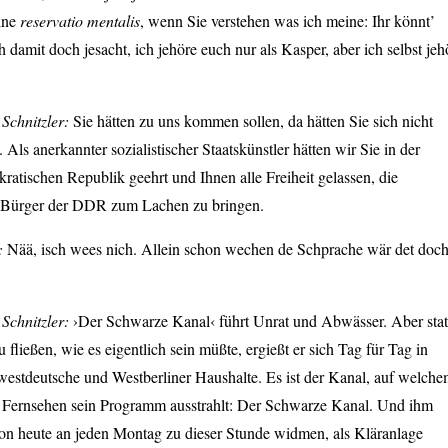
ine
reservatio mentalis
, wenn Sie verstehen was ich meine: Ihr könnt’
h damit doch jesacht, ich jehöre euch nur als Kasper, aber ich selbst jeh
Schnitzler:
Sie hätten zu uns kommen sollen, da hätten Sie sich nicht
 Als anerkannter sozialistischer Staatskünstler hätten wir Sie in der
tischen Republik geehrt und Ihnen alle Freiheit gelassen, die
 Bürger der DDR zum Lachen zu bringen.
:
Nää, isch wees nich. Allein schon wechen de Schprache wär det doc
Schnitzler:
›Der Schwarze Kanal‹ führt Unrat und Abwässer. Aber stat
u fließen, wie es eigentlich sein müßte, ergießt er sich Tag für Tag in
westdeutsche und Westberliner Haushalte. Es ist der Kanal, auf welch
 Fernsehen sein Programm ausstrahlt: Der Schwarze Kanal. Und ihm
on heute an jeden Montag zu dieser Stunde widmen, als Kläranlage