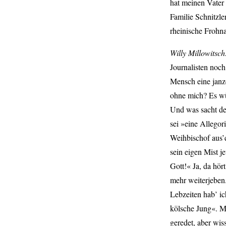
hat meinen Vater
Familie Schnitzle
rheinische Frohna
Willy Millowitsch
Journalisten noch
Mensch eine janze
ohne mich? Es wü
Und was sacht der
sei »eine Allegori
Weihbischof aus’e
sein eigen Mist 
Gott!« Ja, da hör
mehr weiterjeben
Lebzeiten hab’ ic
kölsche Jung«. M
geredet, aber wis