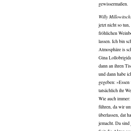
gewissermaßen.
Willy Millowitsc
jetzt nicht so tu
fröhlichen Weinb
lassen. Ich bin 
Atmosphäre is sch
Gina Lollobrigida
dann an ihren Tis
und dann habe ic
gegeben: »Essen 
tatsächlich ihr W
Wie auch immer: M
führen, da wir u
überlassen, dat h
jemacht. Da sind