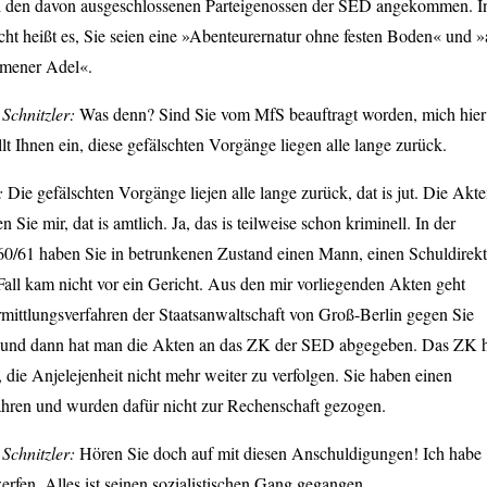
ei den davon ausgeschlossenen Parteigenossen der SED angekommen. I
cht heißt es, Sie seien eine »Abenteurernatur ohne festen Boden« und »
mener Adel«.
Schnitzler:
Was denn? Sind Sie vom MfS beauftragt worden, mich hier
lt Ihnen ein, diese gefälschten Vorgänge liegen alle lange zurück.
h:
Die gefälschten Vorgänge liejen alle lange zurück, dat is jut. Die Akt
en Sie mir, dat is amtlich. Ja, das is teilweise schon kriminell. In der
60/61 haben Sie in betrunkenen Zustand einen Mann, einen Schuldirekt
Fall kam nicht vor ein Gericht. Aus den mir vorliegenden Akten geht
rmittlungsverfahren der Staatsanwaltschaft von Groß-Berlin gegen Sie
e und dann hat man die Akten an das ZK der SED abgegeben. Das ZK 
 die Anjelejenheit nicht mehr weiter zu verfolgen. Sie haben einen
hren und wurden dafür nicht zur Rechenschaft gezogen.
Schnitzler:
Hören Sie doch auf mit diesen Anschuldigungen! Ich habe
erfen. Alles ist seinen sozialistischen Gang gegangen.