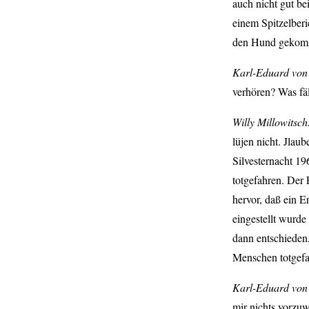
auch nicht gut b
einem Spitzelberi
den Hund gekom
Karl-Eduard von 
verhören? Was fäl
Willy Millowitsc
lüjen nicht. Jlaub
Silvesternacht 19
totgefahren. Der 
hervor, daß ein E
eingestellt wurd
dann entschieden,
Menschen totgefa
Karl-Eduard von 
mir nichts vorzuw