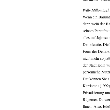
Willy Millowitsc
Wenn ein Bauunte
dann weiß der Ba
seinem Parteifreu
alles auf Jejensei
Demokratie. Die Z
Form der Demokra
nicht mehr so jla
der Stadt Köln wa
persönliche Nutzun
Dat können Sie a
Karrieren‹ (1992
Privatisierung u
Rügemer. Da werd
Ihnen. Also, Ede