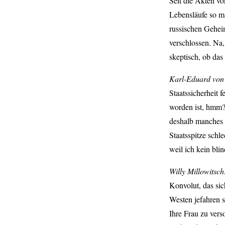
Seit die Akten vo
Lebensläufe so m
russischen Geheim
verschlossen. Na,
skeptisch, ob das
Karl-Eduard von 
Staatssicherheit 
worden ist, hmm?
deshalb manches 
Staatsspitze schl
weil ich kein blin
Willy Millowitsc
Konvolut, das si
Westen jefahren s
Ihre Frau zu vers