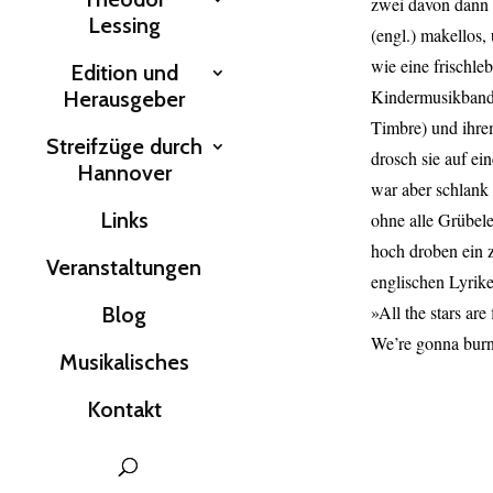
zwei davon dann g
Lessing
(engl.) makellos,
wie eine frischle
Edition und
Kindermusikband 
Herausgeber
Timbre) und ihre
Streifzüge durch
drosch sie auf ei
Hannover
war aber schlank 
Links
ohne alle Grübel
hoch droben ein 
Veranstaltungen
englischen Lyrike
»All the stars are
Blog
We’re gonna burn
Musikalisches
Kontakt