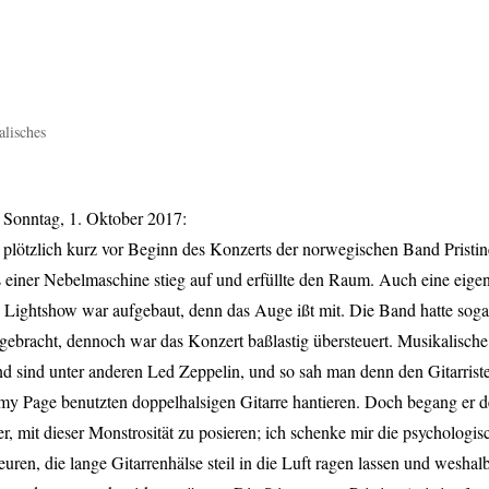
lisches
 Sonntag, 1. Oktober 2017:
 plötzlich kurz vor Beginn des Konzerts der norwegischen Band Pristin
 einer Nebelmaschine stieg auf und erfüllte den Raum. Auch eine eigen
e Lightshow war aufgebaut, denn das Auge ißt mit. Die Band hatte soga
gebracht, dennoch war das Konzert baßlastig übersteuert. Musikalische
nd sind unter anderen Led Zeppelin, und so sah man denn den Gitarrist
mmy Page benutzten doppelhalsigen Gitarre hantieren. Doch begang er 
er, mit dieser Monstrosität zu posieren; ich schenke mir die psychologis
ren, die lange Gitarrenhälse steil in die Luft ragen lassen und weshal