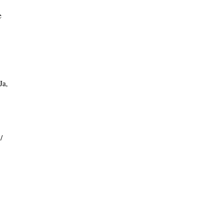
e
Ja,
/