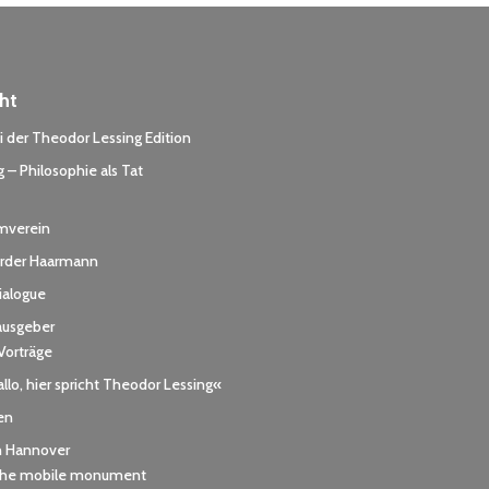
ht
 der Theodor Lessing Edition
 – Philosophie als Tat
rmverein
der Haarmann
dialogue
ausgeber
Vorträge
llo, hier spricht Theodor Lessing«
en
h Hannover
 the mobile monument