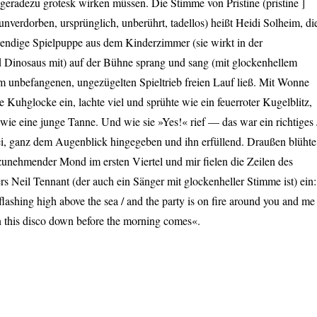
eradezu grotesk wirken müssen. Die Stimme von Pristine (pristine ]
 unverdorben, ursprünglich, unberührt, tadellos) heißt Heidi Solheim, di
bendige Spielpuppe aus dem Kinderzimmer (sie wirkt in der
Dinosaus mit) auf der Bühne sprang und sang (mit glockenhellem
m unbefangenen, ungezügelten Spieltrieb freien Lauf ließ. Mit Wonne
ne Kuhglocke ein, lachte viel und sprühte wie ein feuerroter Kugelblitz,
wie eine junge Tanne. Und wie sie »Yes!« rief — das war ein richtiges 
ei, ganz dem Augenblick hingegeben und ihn erfüllend. Draußen blühte
zunehmender Mond im ersten Viertel und mir fielen die Zeilen des
rs Neil Tennant (der auch ein Sänger mit glockenheller Stimme ist) ein:
 flashing high above the sea / and the party is on fire around you and me 
 this disco down before the morning comes«.