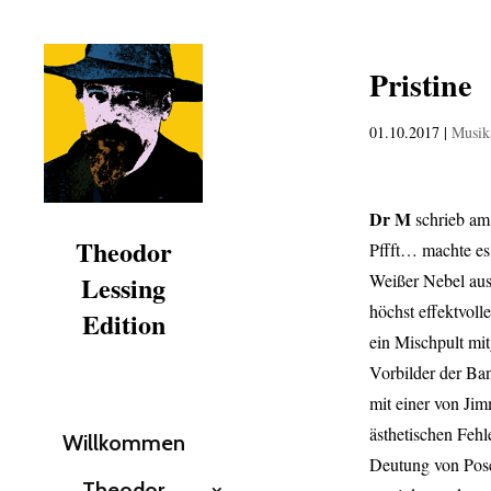
Pristine
01.10.2017
|
Musika
Dr M
schrieb am
Theodor
Pffft… machte es
Lessing
Weißer Nebel aus
höchst effektvoll
Edition
ein Mischpult mit
Vorbilder der Ba
mit einer von Ji
ästhetischen Fehl
Willkommen
Deutung von Poseu
Theodor