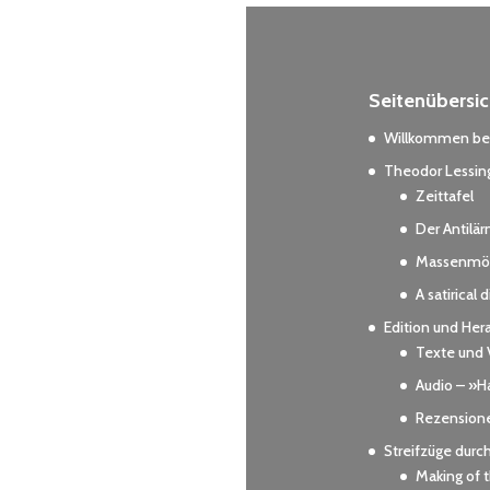
Seitenübersic
Willkommen bei
Theodor Lessing
Zeittafel
Der Antilä
Massenmör
A satirical 
Edition und Her
Texte und 
Audio – »Ha
Rezension
Streifzüge durc
Making of