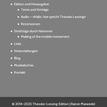
Edition und Herausgeber
Texte und Vorträge
Audio – »Hallo, hier spricht Theodor Lessing«
Rezensionen
Streifzüge durch Hannover
Making of the mobile monument
Links
Veranstaltungen
Blog
Musikalisches
Kontakt
© 2014–2025 Theodor-Lessing-Edition | Rainer Marwedel