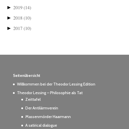
►
2019
(14)
►
2018
(10)
►
2017
(10)
Seitenübersicht
Willkommen bei der Theodor Lessing Edition
Theodor Lessing – Philosophie als Tat
Zeittafel
Der Antilärmverein
Massenmörder Haarmann
A satirical dialogue