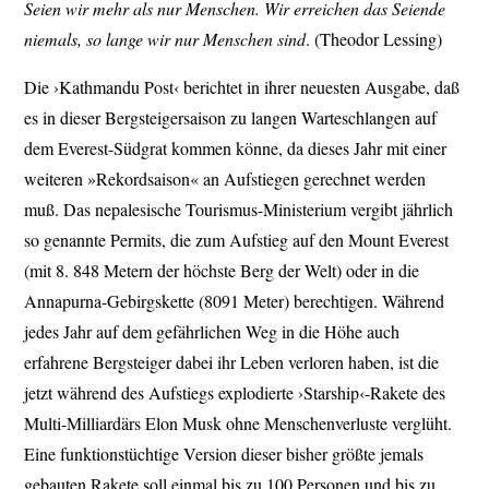
Seien wir mehr als nur Menschen. Wir erreichen das Seiende
niemals, so lange wir nur Menschen sind
. (Theodor Lessing)
Die ›Kathmandu Post‹ berichtet in ihrer neuesten Ausgabe, daß
es in dieser Bergsteigersaison zu langen Warteschlangen auf
dem Everest-Südgrat kommen könne, da dieses Jahr mit einer
weiteren »Rekordsaison« an Aufstiegen gerechnet werden
muß. Das nepalesische Tourismus-Ministerium vergibt jährlich
so genannte Permits, die zum Aufstieg auf den Mount Everest
(mit 8. 848 Metern der höchste Berg der Welt) oder in die
Annapurna-Gebirgskette (8091 Meter) berechtigen. Während
jedes Jahr auf dem gefährlichen Weg in die Höhe auch
erfahrene Bergsteiger dabei ihr Leben verloren haben, ist die
jetzt während des Aufstiegs explodierte ›Starship‹-Rakete des
Multi-Milliardärs Elon Musk ohne Menschenverluste verglüht.
Eine funktionstüchtige Version dieser bisher größte jemals
gebauten Rakete soll einmal bis zu 100 Personen und bis zu