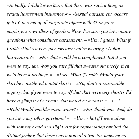
»Actually, I didn’t even know that there was such a thing as
sexual harassment insurance.« – »Sexual harassment occurs
in 81.6 percent of all corporate offices with 32 or more
employees regardless of gender.. Now, I’m sure you have many
questions what constitutes harassment. – »Um, I guess. What if
I said: ›That’s a very nice sweater you’re wearing.‹ Is that
harassment?« – »No, that would be a compliment. But if you
were to say, um, ›boy you sure fill that sweater out nicely, then
we’d have a problem.« – »I see. What if I said: ›Would your
skirt be considered a mini skirt?‹ – »No, that’s a reasonable
inquiry, but if you were to say: ›If that skirt were any shorter I’d
have a glimpse of heaven‹, that would be a cause.« – […]
»Huh! Would you like some water?« – »No, thank you. Well, do
you have any other questions?« – »Um, what if I were alone
with someone and at a slight loss for conversation but had the
distinct feeling that there was a mutual attraction between me