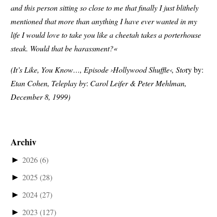
and this person sitting so close to me that finally I just blithely
mentioned that more than anything I have ever wanted in my
life I would love to take you like a cheetah takes a porterhouse
steak. Would that be harassment?«
(It’s Like, You Know…, Episode ›Hollywood Shuffle‹, Sto
ry by:
Etan Cohen, Teleplay by
:
Carol Leifer & Peter Mehlman,
December 8, 1999)
Archiv
►
2026
(6)
►
2025
(28)
►
2024
(27)
►
2023
(127)