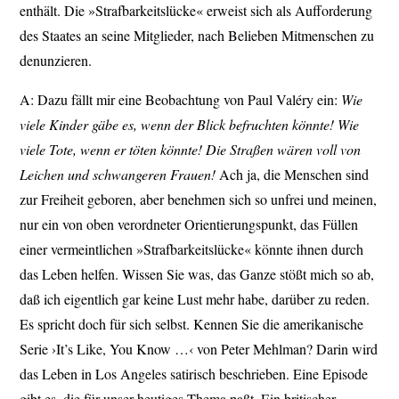
enthält. Die »Strafbarkeitslücke« erweist sich als Aufforderung
des Staates an seine Mitglieder, nach Belieben Mitmenschen zu
denunzieren.
A: Dazu fällt mir eine Beobachtung von Paul Valéry ein:
Wie
viele Kinder gäbe es, wenn der Blick befruchten könnte! Wie
viele Tote, wenn er töten könnte! Die Straßen wären voll von
Leichen und schwangeren Frauen!
Ach ja, die Menschen sind
zur Freiheit geboren, aber benehmen sich so unfrei und meinen,
nur ein von oben verordneter Orientierungspunkt, das Füllen
einer vermeintlichen »Strafbarkeitslücke« könnte ihnen durch
das Leben helfen. Wissen Sie was, das Ganze stößt mich so ab,
daß ich eigentlich gar keine Lust mehr habe, darüber zu reden.
Es spricht doch für sich selbst. Kennen Sie die amerikanische
Serie ›It’s Like, You Know …‹ von Peter Mehlman? Darin wird
das Leben in Los Angeles satirisch beschrieben. Eine Episode
gibt es, die für unser heutiges Thema paßt. Ein britischer