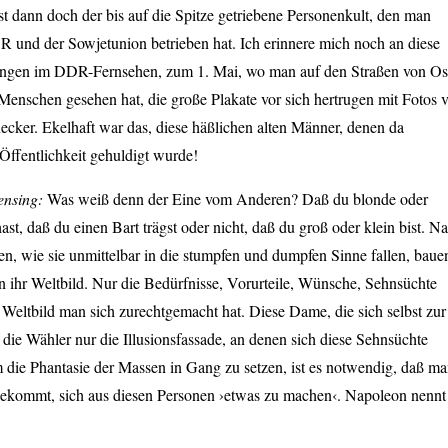
st dann doch der bis auf die Spitze getriebene Personenkult, den man
R und der Sowjetunion betrieben hat. Ich erinnere mich noch an diese
ngen im DDR-Fernsehen, zum 1. Mai, wo man auf den Straßen von Os
 Menschen gesehen hat, die große Plakate vor sich hertrugen mit Fotos 
cker. Ekelhaft war das, diese häßlichen alten Männer, denen da
r Öffentlichkeit gehuldigt wurde!
ensing:
Was weiß denn der Eine vom Anderen? Daß du blonde oder
st, daß du einen Bart trägst oder nicht, daß du groß oder klein bist. N
n, wie sie unmittelbar in die stumpfen und dumpfen Sinne fallen, baue
 ihr Weltbild. Nur die Bedürfnisse, Vorurteile, Wünsche, Sehnsüchte
 Weltbild man sich zurechtgemacht hat. Diese Dame, die sich selbst zur
ür die Wähler nur die Illusionsfassade, an denen sich diese Sehnsüchte
die Phantasie der Massen in Gang zu setzen, ist es notwendig, daß m
bekommt, sich aus diesen Personen ›etwas zu machen‹. Napoleon nennt