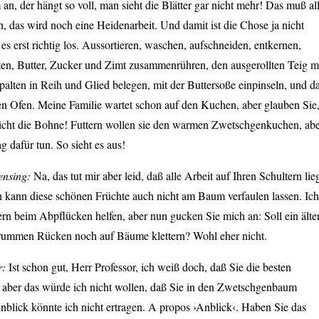
, der hängt so voll, man sieht die Blätter gar nicht mehr! Das muß al
, das wird noch eine Heidenarbeit. Und damit ist die Chose ja nicht
 es erst richtig los. Aussortieren, waschen, aufschneiden, entkernen,
ten, Butter, Zucker und Zimt zusammenrühren, den ausgerollten Teig m
alten in Reih und Glied belegen, mit der Buttersoße einpinseln, und d
en Ofen. Meine Familie wartet schon auf den Kuchen, aber glauben Sie
Nicht die Bohne! Futtern wollen sie den warmen Zwetschgenkuchen, ab
 dafür tun. So sieht es aus!
ensing:
Na, das tut mir aber leid, daß alle Arbeit auf Ihren Schultern lieg
n kann diese schönen Früchte auch nicht am Baum verfaulen lassen. Ich
rn beim Abpflücken helfen, aber nun gucken Sie mich an: Soll ein älte
rummen Rücken noch auf Bäume klettern? Wohl eher nicht.
r:
Ist schon gut, Herr Professor, ich weiß doch, daß Sie die besten
 aber das würde ich nicht wollen, daß Sie in den Zwetschgenbaum
nblick könnte ich nicht ertragen. A propos ›Anblick‹. Haben Sie das