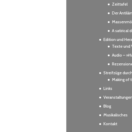
Zeittafel
Der Antilä
Massenmör
A satirical 
Edition und Her
Texte und 
Audio – »Ha
Rezension
Streifzüge durc
Making of
Links
Veranstaltunge
Blog
Musikalisches
Kontakt