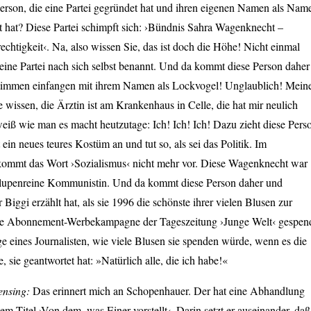
erson, die eine Partei gegründet hat und ihren eigenen Namen als Nam
t hat? Diese Partei schimpft sich: ›Bündnis Sahra Wagenknecht –
chtigkeit‹. Na, also wissen Sie, das ist doch die Höhe! Nicht einmal
 seine Partei nach sich selbst benannt. Und da kommt diese Person daher
timmen einfangen mit ihrem Namen als Lockvogel! Unglaublich! Mein
e wissen, die Ärztin ist am Krankenhaus in Celle, die hat mir neulich
 weiß wie man es macht heutzutage: Ich! Ich! Ich! Dazu zieht diese Pers
 ein neues teures Kostüm an und tut so, als sei das Politik. Im
ommt das Wort ›Sozialismus‹ nicht mehr vor. Diese Wagenknecht war
lupenreine Kommunistin. Und da kommt diese Person daher und
 Biggi erzählt hat, als sie 1996 die schönste ihrer vielen Blusen zur
ne Abonnement-Werbekampagne der Tageszeitung ›Junge Welt‹ gespen
age eines Journalisten, wie viele Blusen sie spenden würde, wenn es die
sie geantwortet hat: »Natürlich alle, die ich habe!«
ensing:
Das erinnert mich an Schopenhauer. Der hat eine Abhandlung
em Titel ›Von dem, was Einer vorstellt‹. Darin setzt er auseinander, daß