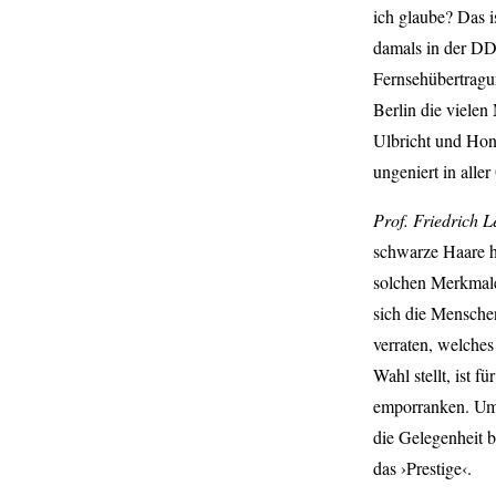
ich glaube? Das i
damals in der DD
Fernsehübertragu
Berlin die vielen
Ulbricht und Hone
ungeniert in alle
Prof. Friedrich L
schwarze Haare ha
solchen Merkmale
sich die Menschen
verraten, welches
Wahl stellt, ist f
emporranken. Um 
die Gelegenheit 
das ›Prestige‹.