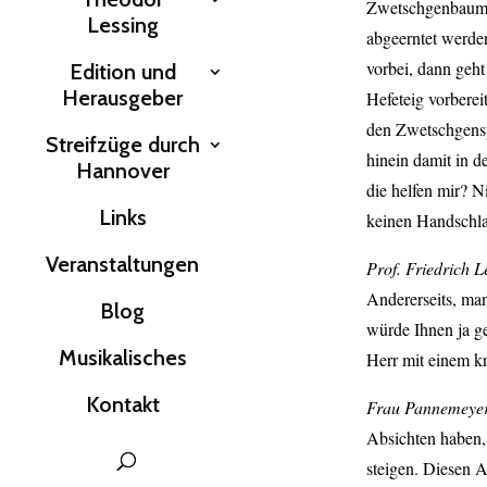
Zwetschgenbaum an
Lessing
abgeerntet werden
vorbei, dann geht
Edition und
Herausgeber
Hefeteig vorberei
den Zwetschgensp
Streifzüge durch
hinein damit in d
Hannover
die helfen mir? 
Links
keinen Handschlag
Veranstaltungen
Prof. Friedrich L
Andererseits, ma
Blog
würde Ihnen ja ge
Musikalisches
Herr mit einem k
Kontakt
Frau Pannemeye
Absichten haben,
steigen. Diesen A