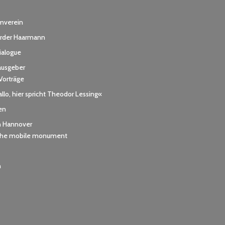
rmverein
der Haarmann
dialogue
ausgeber
Vorträge
llo, hier spricht Theodor Lessing«
en
h Hannover
 the mobile monument
n