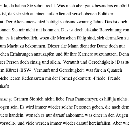
r:
Ja, da haben Sie schon recht. Was mich aber ganz besonders empört 
 ist, daß sie sich an einen aufs Altenteil verschobenen Politiker
t. Der Altersunterschied beträgt sechsundzwanzig Jahre. Das ist doch
können Sie mir nicht mit kommen. Das ist doch eiskalte Berechnung vo
in, es ist abscheulich, wozu die Menschen fähig sind, sich dermaßen zu
ur um Macht zu bekommen. Dieser alte Mann dient der Dame doch nur
ischen Erfahrungen anzuzapfen und für ihre Karriere auszunutzen. Denn
ser Person doch einzig und allein. ›Vernunft und Gerechtigkeit‹! Das st
sem Kürzel ›BSW‹. Vernunft und Gerechtigkeit, was für ein Quatsch!
lche leeren Redensarten mit der Formel gekontert: ›Friede, Freude,
haft!
ensing:
Grämen Sie sich nicht, liebe Frau Pannemeyer, es hilft ja nichts.
trogen sein. Es wird immer wieder solche Personen geben, die nach de
ers handeln, wonach es nur darauf ankommt, was einer in den Augen
›vorstellt‹, und viele werden immer wieder darauf hereinfallen. Aber wi