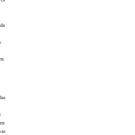
 da
m
en
das
i
gen
was