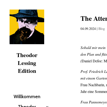
The Atte
04.09.2024
|
Blog
Sobald mir mein V
Theodor
den Plan und flüs
(
Daniel Defoe: Mo
Lessing
Edition
Prof. Friedrich L
mit einem Garten
Frau Nachbarin, n
Jahr eine Sommerh
Willkommen
Frau Pannemeye
Theodor