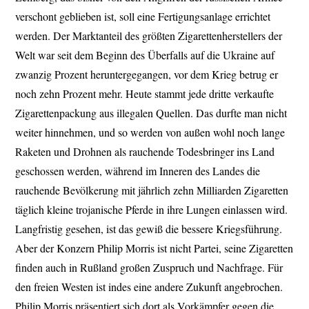
verschont geblieben ist, soll eine Fertigungsanlage errichtet
werden. Der Marktanteil des größten Zigarettenherstellers der
Welt war seit dem Beginn des Überfalls auf die Ukraine auf
zwanzig Prozent heruntergegangen, vor dem Krieg betrug er
noch zehn Prozent mehr. Heute stammt jede dritte verkaufte
Zigarettenpackung aus illegalen Quellen. Das durfte man nicht
weiter hinnehmen, und so werden von außen wohl noch lange
Raketen und Drohnen als rauchende Todesbringer ins Land
geschossen werden, während im Inneren des Landes die
rauchende Bevölkerung mit jährlich zehn Milliarden Zigaretten
täglich kleine trojanische Pferde in ihre Lungen einlassen wird.
Langfristig gesehen, ist das gewiß die bessere Kriegsführung.
Aber der Konzern Philip Morris ist nicht Partei, seine Zigaretten
finden auch in Rußland großen Zuspruch und Nachfrage. Für
den freien Westen ist indes eine andere Zukunft angebrochen.
Philip Morris präsentiert sich dort als Vorkämpfer gegen die