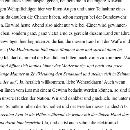
n ein tolles Gewinnspiel geben, bei dem die in die engere Auswahl
n Wehrpflichtigen hier vor Ihren Augen und unter Teilnahme eines
ms da draußen die Chance haben, schon morgen bei der Bundeswehr
en. Es wird heute Abend also nicht nur wie bei ›Einer wird gewinnen‹
eben, sondern ganz, ganz viele! Und es gereicht diesem Land zur Ehre
eiwilligen hier begrüßen zu dürfen, die diesem Land mit der Waffe in d
len.
(Die Moderatorin hält einen Moment inne und spricht dann im
.)
Ich darf dann mal die Kandidaten bitten, nach vorne zu kommen.
(Ei
Wand öffnet sich lautlos hinter der Moderatorin, und nach und nach
junge Männer in Zivilkleidung den Sendesaal und stellen sich in Zehner
ander auf.)
Ja, herzlich willkommen, liebe Wehrsoldaten! Auch wenn
 von Ihnen vom Los mit einem Gewinn bedacht werden können, so sind 
h unsere Helden der Nation. Wir sind dankbar und glücklich, Sie unter 
en Schultern ruhen die Sicherheit und der Frieden dieses Landes!
(Dr.
 rechten Arm in die Höhe, während sie weiter mit der linken Hand das
nd darin hineinspricht.)
Ja, und da ist auch schon die elektronisch