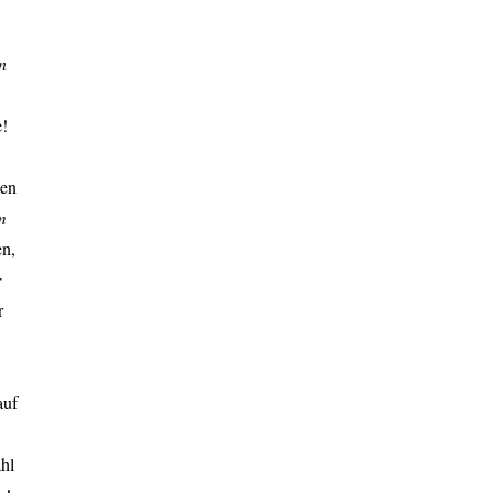
n
!
den
m
en,
r
r
,
auf
ahl