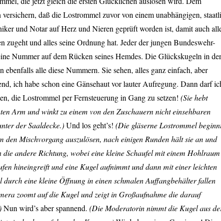
mmel, die jetzt gleich die ersten Glücklichen auslosen wird. Dem
 versichern, daß die Lostrommel zuvor von einem unabhängigen, staatl
ker und Notar auf Herz und Nieren geprüft worden ist, damit auch all
en zugeht und alles seine Ordnung hat. Jeder der jungen Bundeswehr-
 eine Nummer auf dem Rücken seines Hemdes. Die Glückskugeln in de
 ebenfalls alle diese Nummern. Sie sehen, alles ganz einfach, aber
nd, ich habe schon eine Gänsehaut vor lauter Aufregung. Dann darf ic
ten, die Lostrommel per Fernsteuerung in Gang zu setzen!
(Sie hebt
hten Arm und winkt zu einem von den Zuschauern nicht einsehbaren
nter der Saaldecke.)
Und los geht’s!
(Die gläserne Lostrommel beginn
um den Mischvorgang auszulösen, nach einigen Runden hält sie an und
n die andere Richtung, wobei eine kleine Schaufel mit einem Hohlraum
fen hineingreift und eine Kugel aufnimmt und dann mit einer leichten
 durch eine kleine Öffnung in einen schmalen Auffangbehälter fallen
amera zoomt auf die Kugel und zeigt in Großaufnahme die darauf
)
Nun wird’s aber spannend.
(Die Moderatorin nimmt die Kugel aus de