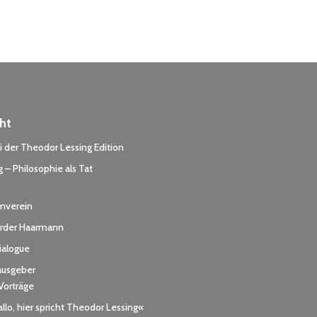
ht
 der Theodor Lessing Edition
 – Philosophie als Tat
rmverein
der Haarmann
dialogue
ausgeber
Vorträge
llo, hier spricht Theodor Lessing«