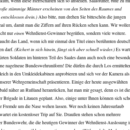
ikum, wenn diese Herrschaften sich so anstellen. Saalordner, bitte zu mi
roße stämmige Männer erscheinen von den Seiten des Raumes und
entschlossen drein.)
Also bitte, nun drehen Sie bitteschön die jungen
mal um, damit man die Ziffern auf ihren Rücken sehen kann. Wir wolle
icht nur
einen
Wehrdienst-Gewinner begrüßen, sondern viele weitere.
aucht das Land, wenn ich mir einmal den Titel eines berühmten deutsc
en darf.
(Kichert in sich hinein, fängt sich aber schnell wieder.)
Es wart
kürten Soldaten im hinteren Teil des Saales dann auch noch eine besond
ne nagelneue Bundeswehruniform! Die dürfen die durch Los ermittelte
eich in den Umkleidekabinen anprobieren und sich vor der Kamera als
unserer Wehrgemeinschaft präsentieren. Einige der heute ausgewählten
ald näher an Rußland heranrücken, hat man mir gesagt, denn es ist die
er Brigade in Litauen geplant. Also, einige unter Ihnen können sich sc
r Fremde um die Nase wehen lassen. Wer noch keinen Jahresurlaub
 wartet ein kostenloser Trip auf Sie. Draußen stehen schon mehrere
 Bundeswehr, die die heutigen Gewinner der Wehrdienst-Auslosung i