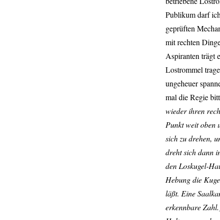
betriebene Lostro
Publikum darf ich
geprüften Mechani
mit rechten Ding
Aspiranten trägt
Lostrommel tragen
ungeheuer spanne
mal die Regie bit
wieder ihren rec
Punkt weit oben u
sich zu drehen, 
dreht sich dann i
den Loskugel-Hau
Hebung die Kugel
läßt. Eine Saalk
erkennbare Zahl.