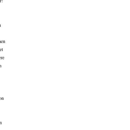
r!
n
hen
et
ere
n
hon
n