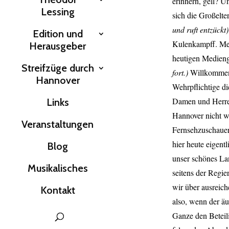
erinnern, gell? 
Lessing
sich die Großelte
und ruft entzückt
Edition und
Kulenkampff. Mei
Herausgeber
heutigen Medieng
Streifzüge durch
fort.)
Willkommen
Hannover
Wehrpflichtige d
Damen und Herren
Links
Hannover nicht we
Veranstaltungen
Fernsehzuschauer,
hier heute eigent
Blog
unser schönes La
Musikalisches
seitens der Regie
wir über ausreiche
Kontakt
also, wenn der ä
Ganze den Beteil