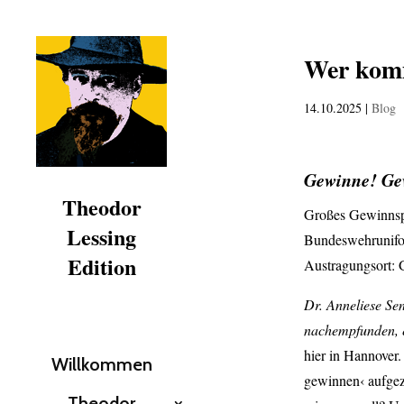
Wer kom
14.10.2025
|
Blog
Gewinne! Ge
Theodor
Großes Gewinnspi
Lessing
Bundeswehrunifor
Edition
Austragungsort: 
Dr. Anneliese Se
nachempfunden, ei
hier in Hannover.
Willkommen
gewinnen‹ aufgez
Theodor