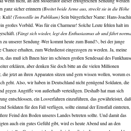
Und wenn nicht, an den Moderator dieser erfolgreichen Sendung werden
rn ganz sicher erinnern
(Breitet beide Arme aus, streckt sie in die Höhe
):
Kuli!
(Totenstille im Publikum)
Sein bürgerlicher Name: Hans-Joach
n großes Vorbild. Was für ein Charmeur! Solche Leute fehlen halt im
eschäft.
(Fängt sich wieder, legt den Enthusiasmus ab und fährt norma
 zu unserer Sendung ›Wer kommt heute zum Bund?‹, bei der junge
ie Chance erhalten, zum Wehrdienst eingezogen zu werden. Ja, meine
, das muß ich Ihnen hier im schönen großen Sendesaal des Funkhaus
iter erklären, aber denken Sie doch bitte an die vielen Millionen
 die jetzt an ihren Apparaten sitzen und gern wissen wollen, worum es
lich geht. Also, wir haben in Deutschland nicht genügend Soldaten, die
nd gegen Angriffe von außerhalb verteidigen. Deshalb hat man sich
rung entschlossen, ein Losverfahren einzuführen, das gewährleistet, daß
nd Soldaten für den Fall verfügen, sollte einmal der Ernstfall eintreten,
ußere Feind den Boden unseres Landes betreten sollte. Und damit das
igten auch ein gutes Gefühl gibt, wird es heute Abend und an den