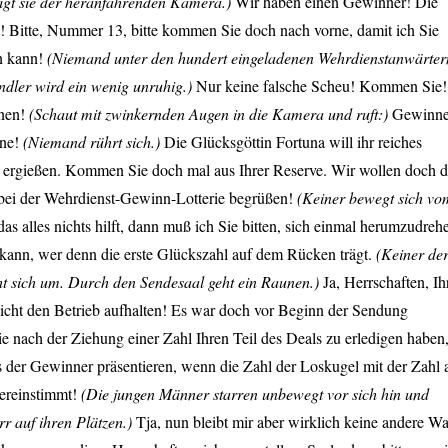
igt sie der heranfahrenden Kamera.)
Wir haben einen Gewinner! Die
t! Bitte, Nummer 13, bitte kommen Sie doch nach vorne, damit ich Sie
n kann!
(Niemand unter den hundert eingeladenen Wehrdienstanwärter
endler wird ein wenig unruhig.)
Nur keine falsche Scheu! Kommen Sie!
nen!
(Schaut mit zwinkernden Augen in die Kamera und ruft:)
Gewinne
ne!
(Niemand rührt sich.)
Die Glücksgöttin Fortuna will ihr reiches
e ergießen. Kommen Sie doch mal aus Ihrer Reserve.
Wir wollen doch 
bei der Wehrdienst-Gewinn-Lotterie begrüßen!
(Keiner bewegt sich vo
das alles nichts hilft, dann muß ich Sie bitten, sich einmal herumzudreh
kann, wer denn die erste Glückszahl auf dem Rücken trägt.
(Keiner de
ht sich um. Durch den Sendesaal geht ein Raunen.)
Ja, Herrschaften, Ih
nicht den Betrieb aufhalten! Es war doch vor Beginn der Sendung
ie nach der Ziehung einer Zahl Ihren Teil des Deals zu erledigen haben
s der Gewinner präsentieren, wenn die Zahl der Loskugel mit der Zahl 
ereinstimmt!
(Die jungen Männer starren unbewegt vor sich hin und
rr auf ihren Plätzen.)
Tja, nun bleibt mir aber wirklich keine andere W