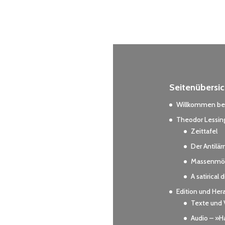
Seitenübersic
Willkommen bei
Theodor Lessing
Zeittafel
Der Antilä
Massenmör
A satirical 
Edition und Her
Texte und 
Audio – »Ha