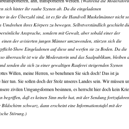
abtransportieren, ähh, transportieren werden.
(Während die Moderatori
len sich hinter ihr rauhe Szenen ab. Da die eingeladenen
r in der Überzahl sind, ist es für die Handvoll Muskelmänner nicht s
um Umdrehen ihres Körpers zu bewegen. Selbstverständlich geschieht di
persönliche Ansprache, sondern mit Gewalt, aber sobald einer der
, einen der avisierten jungen Männer umzuwenden, stürzen sich die
pflicht-Show Eingeladenen auf diese und werfen sie zu Boden. Da die
so überrascht ist wie die Moderatorin und das Saalpublikum, bleiben d
nd senden die sich zu einer gewaltigen Rauferei steigernden Szenen
ttes Willen, meine Herren, so benehmen Sie sich doch! Das ist ja
e hier tun. Sie sollen doch der Stolz unseres Landes sein. Wir müssen u
nsere zivilen Umgangsformen besinnen, es herrscht hier doch kein Krie
n begriffen, daß es keinen Sinn mehr hat, mit der Sendung fortzufahren
r Bildschirm schwarz, dann erscheint eine Informationstafel mit der
ische Störung.)