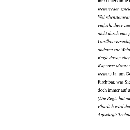
ihre Unterkünfte 
weiterredet, spie
Wehrdienstanwärte
einfach, diese z
nicht durch eine 
Gorillas versucht
anderen zur Wehr
Regie davon eben
Kameras ›dran‹ u
weiter.)
Ja, um Go
furchtbar, was Si
doch immer auf u
(Die Regie hat nu
Plötzlich wird de
Aufschrift: Techn