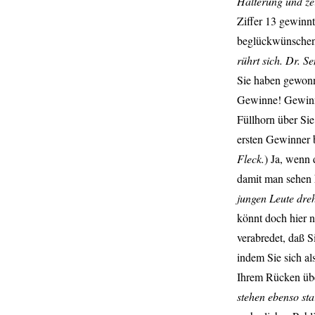
Halterung und ze
Ziffer 13 gewinn
beglückwünsche
rührt sich. Dr. S
Sie haben gewon
Gewinne! Gewin
Füllhorn über Si
ersten Gewinner 
Fleck.
) Ja, wenn 
damit man sehen 
jungen Leute dre
könnt doch hier 
verabredet, daß S
indem Sie sich al
Ihrem Rücken üb
stehen ebenso sta