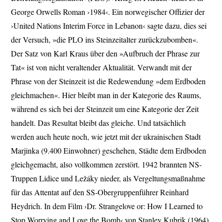
George Orwells Roman ›1984‹. Ein norwegischer Offizier der
›United Nations Interim Force in Lebanon‹ sagte dazu, dies sei
der Versuch, »die PLO ins Steinzeitalter zurückzubomben«.
Der Satz von Karl Kraus über den »Aufbruch der Phrase zur
Tat« ist von nicht veraltender Aktualität. Verwandt mit der
Phrase von der Steinzeit ist die Redewendung »dem Erdboden
gleichmachen«. Hier bleibt man in der Kategorie des Raums,
während es sich bei der Steinzeit um eine Kategorie der Zeit
handelt. Das Resultat bleibt das gleiche. Und tatsächlich
werden auch heute noch, wie jetzt mit der ukrainischen Stadt
Marjinka (9.400 Einwohner) geschehen, Städte dem Erdboden
gleichgemacht, also vollkommen zerstört. 1942 brannten NS-
Truppen Lidice und Ležáky nieder, als Vergeltungsmaßnahme
für das Attentat auf den SS-Obergruppenführer Reinhard
Heydrich. In dem Film ›Dr. Strangelove or: How I Learned to
Stop Worrying and Love the Bomb‹ von Stanley Kubrik (1964)