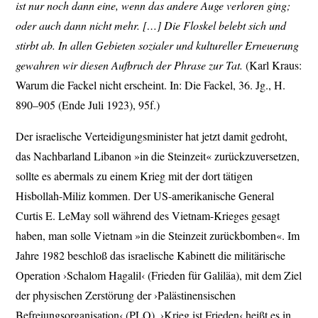
ist nur noch dann eine, wenn das andere Auge verloren ging;
oder auch dann nicht mehr. […] Die Floskel belebt sich und
stirbt ab. In allen Gebieten sozialer und kultureller Erneuerung
gewahren wir diesen Aufbruch der Phrase zur Tat.
(Karl Kraus:
Warum die Fackel nicht erscheint. In: Die Fackel, 36. Jg., H.
890–905 (Ende Juli 1923), 95f.)
Der israelische Verteidigungsminister hat jetzt damit gedroht,
das Nachbarland Libanon »in die Steinzeit« zurückzuversetzen,
sollte es abermals zu einem Krieg mit der dort tätigen
Hisbollah-Miliz kommen. Der US-amerikanische General
Curtis E. LeMay soll während des Vietnam-Krieges gesagt
haben, man solle Vietnam »in die Steinzeit zurückbomben«. Im
Jahre 1982 beschloß das israelische Kabinett die militärische
Operation ›Schalom Hagalil‹ (Frieden für Galiläa), mit dem Ziel
der physischen Zerstörung der ›Palästinensischen
Befreiungsorganisation‹ (PLO). ›Krieg ist Frieden‹ heißt es in