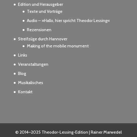
Edition und Herausgeber
Texte und Vorträge
Audio – »Hallo, hier spricht Theodor Lessing«
Rezensionen
Streifzüge durch Hannover
Making of the mobile monument
Links
Veranstaltungen
Blog
Musikalisches
Kontakt
© 2014–2025 Theodor-Lessing-Edition | Rainer Marwedel