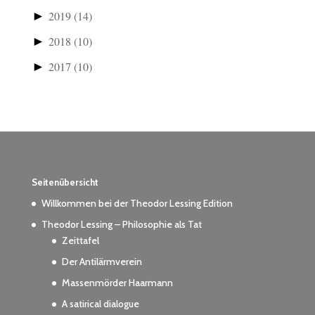
►
2019
(14)
►
2018
(10)
►
2017
(10)
Seitenübersicht
Willkommen bei der Theodor Lessing Edition
Theodor Lessing – Philosophie als Tat
Zeittafel
Der Antilärmverein
Massenmörder Haarmann
A satirical dialogue