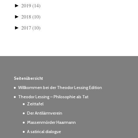
►
2019
(14)
►
2018
(10)
►
2017
(10)
Seitenübersicht
Willkommen bei der Theodor Lessing Edition
Theodor Lessing – Philosophie als Tat
Zeittafel
Der Antilärmverein
Massenmörder Haarmann
A satirical dialogue