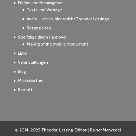
Edition und Herausgeber
Texte und Vorträge
Audio – »Hallo, hier spricht Theodor Lessing«
Rezensionen
Streifzüge durch Hannover
Making of the mobile monument
Links
Veranstaltungen
Blog
Musikalisches
Kontakt
© 2014–2025 Theodor-Lessing-Edition | Rainer Marwedel